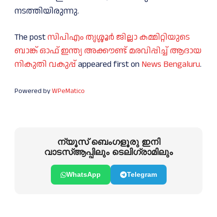
നടത്തിയിരുന്നു.
The post
സിപിഎം തൃശ്ശൂര്‍ ജില്ലാ കമ്മിറ്റിയുടെ
ബാങ്ക് ഓഫ് ഇന്ത്യ അക്കൗണ്ട് മരവിപ്പിച്ച് ആദായ
നികുതി വകുപ്പ്
appeared first on
News Bengaluru
.
Powered by
WPeMatico
ന്യൂസ് ബെംഗളൂരു ഇനി
വാടസ്ആപ്പിലും ടെലിഗ്രാമിലും
WhatsApp
Telegram