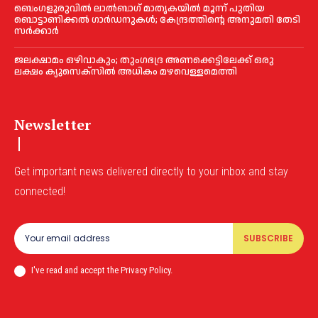
ബെംഗളൂരുവിൽ ലാൽബാഗ് മാതൃകയിൽ മൂന്ന് പുതിയ
ബൊട്ടാണിക്കൽ ഗാർഡനുകൾ; കേന്ദ്രത്തിന്റെ അനുമതി തേടി
സർക്കാർ
ജലക്ഷാമം ഒഴിവാകും; തുംഗഭദ്ര അണക്കെട്ടിലേക്ക് ഒരു
ലക്ഷം ക്യുസെക്സില്‍ അധികം മഴവെള്ളമെത്തി
Newsletter
Get important news delivered directly to your inbox and stay
connected!
SUBSCRIBE
I've read and accept the Privacy Policy.