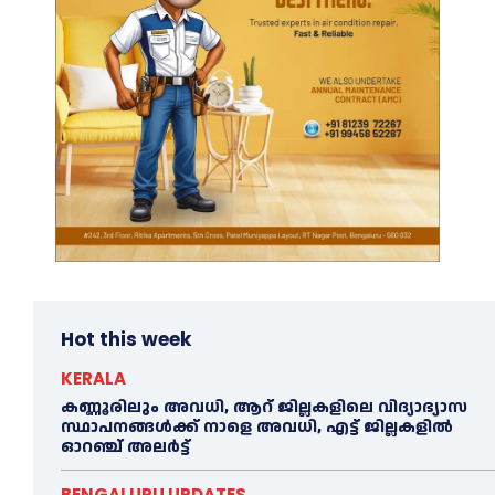
Hot this week
KERALA
കണ്ണൂരിലും അവധി, ആറ് ജില്ലകളിലെ വിദ്യാഭ്യാസ
സ്ഥാപനങ്ങൾക്ക് നാളെ അവധി, എട്ട് ജില്ലകളിൽ
ഓറഞ്ച് അലർട്ട്
BENGALURU UPDATES