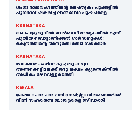
ഗംഗാ രാജവംശത്തിന്റെ പൈതൃകം പൂക്കളിൽ
പുനരാവിഷ്‌കരിച്ച് ലാൽബാഗ് പുഷ്പമേള
KARNATAKA
ബെംഗളൂരുവിൽ ലാൽബാഗ് മാതൃകയിൽ മൂന്ന്
പുതിയ ബൊട്ടാണിക്കൽ ഗാർഡനുകൾ;
കേന്ദ്രത്തിന്റെ അനുമതി തേടി സർക്കാർ
KARNATAKA
ജലക്ഷാമം ഒഴിവാകും; തുംഗഭദ്ര
അണക്കെട്ടിലേക്ക് ഒരു ലക്ഷം ക്യുസെക്സില്‍
അധികം മഴവെള്ളമെത്തി
KERALA
ക്ഷേമ പെൻഷൻ ഇനി നേരിട്ടില്ല; വിതരണത്തിൽ
നിന്ന് സഹകരണ ബാങ്കുകളെ ഒഴിവാക്കി