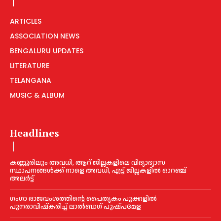
ARTICLES
ASSOCIATION NEWS
BENGALURU UPDATES
LITERATURE
TELANGANA
MUSIC & ALBUM
Headlines
കണ്ണൂരിലും അവധി, ആറ് ജില്ലകളിലെ വിദ്യാഭ്യാസ
സ്ഥാപനങ്ങൾക്ക് നാളെ അവധി, എട്ട് ജില്ലകളിൽ ഓറഞ്ച്
അലർട്ട്
ഗംഗാ രാജവംശത്തിന്റെ പൈതൃകം പൂക്കളിൽ
പുനരാവിഷ്‌കരിച്ച് ലാൽബാഗ് പുഷ്പമേള