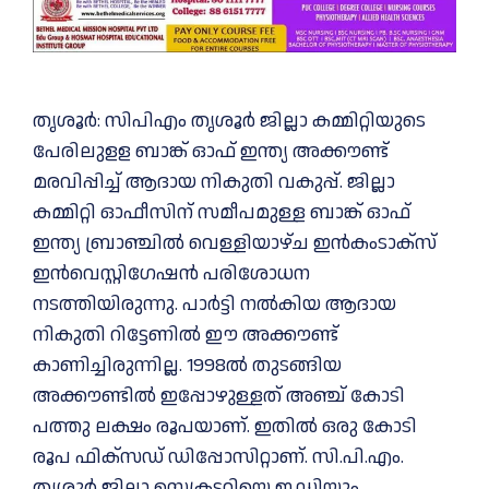
തൃശൂര്‍: സിപിഎം തൃശൂര്‍ ജില്ലാ കമ്മിറ്റിയുടെ
പേരിലുളള ബാങ്ക് ഓഫ് ഇന്ത്യ അക്കൗണ്ട്
മരവിപ്പിച്ച് ആദായ നികുതി വകുപ്പ്. ജില്ലാ
കമ്മിറ്റി ഓഫീസിന് സമീപമുള്ള ബാങ്ക് ഓഫ്
ഇന്ത്യ ബ്രാഞ്ചില്‍ വെള്ളിയാഴ്ച ഇന്‍കംടാക്‌സ്
ഇന്‍വെസ്റ്റിഗേഷന്‍ പരിശോധന
നടത്തിയിരുന്നു. പാര്‍ട്ടി നല്‍കിയ ആദായ
നികുതി റിട്ടേണില്‍ ഈ അക്കൗണ്ട്
കാണിച്ചിരുന്നില്ല. 1998ല്‍ തുടങ്ങിയ
അക്കൗണ്ടില്‍ ഇപ്പോഴുള്ളത് അഞ്ച് കോടി
പത്തു ലക്ഷം രൂപയാണ്. ഇതില്‍ ഒരു കോടി
രൂപ ഫിക്‌സഡ് ഡിപ്പോസിറ്റാണ്. സി.പി.എം.
തൃശ്ശൂര്‍ ജില്ലാ സെക്രട്ടറിയെ ഇ.ഡിയും