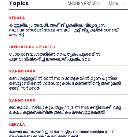
Topics
ANDHRA PRADESH
More
KERALA
കണ്ണൂരിലും അവധി, ആറ് ജില്ലകളിലെ വിദ്യാഭ്യാസ
സ്ഥാപനങ്ങൾക്ക് നാളെ അവധി, എട്ട് ജില്ലകളിൽ ഓറഞ്ച്
അലർട്ട്
BENGALURU UPDATES
ഗംഗാ രാജവംശത്തിന്റെ പൈതൃകം പൂക്കളിൽ
പുനരാവിഷ്‌കരിച്ച് ലാൽബാഗ് പുഷ്പമേള
KARNATAKA
ബെംഗളൂരുവിൽ ലാൽബാഗ് മാതൃകയിൽ മൂന്ന് പുതിയ
ബൊട്ടാണിക്കൽ ഗാർഡനുകൾ; കേന്ദ്രത്തിന്റെ അനുമതി
തേടി സർക്കാർ
KARNATAKA
ജലക്ഷാമം ഒഴിവാകും; തുംഗഭദ്ര അണക്കെട്ടിലേക്ക് ഒരു
ലക്ഷം ക്യുസെക്സില്‍ അധികം മഴവെള്ളമെത്തി
KERALA
ക്ഷേമ പെൻഷൻ ഇനി നേരിട്ടില്ല; വിതരണത്തിൽ നിന്ന്
സഹകരണ ബാങ്കുകളെ ഒഴിവാക്കി