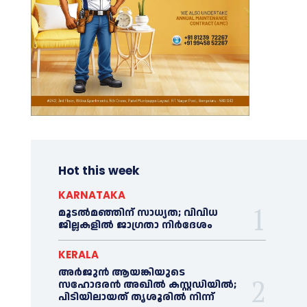
Hot this week
KARNATAKA
മൂടൽമഞ്ഞിന് സാധ്യത; വിവിധ
ജില്ലകളിൽ ജാഗ്രതാ നിർദേശം
KERALA
അര്‍ജുന്‍ ആയങ്കിയുടെ
സഹോദരന്‍ അഖില്‍ കസ്റ്റഡിയില്‍;
പിടിയിലായത് തൃശൂരില്‍ നിന്ന്