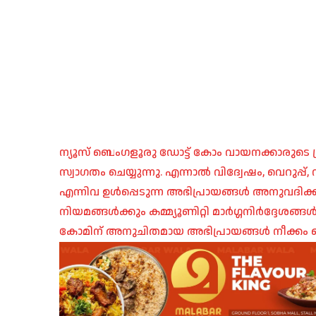
ന്യൂസ് ബെംഗളൂരു ഡോട്ട് കോം വായനക്കാരുടെ ശ്
സ്വാഗതം ചെയ്യുന്നു. എന്നാൽ വിദ്വേഷം, വെറുപ്
എന്നിവ ഉൾപ്പെടുന്ന അഭിപ്രായങ്ങൾ അനുവദിക്ക
നിയമങ്ങൾക്കും കമ്മ്യൂണിറ്റി മാർഗ്ഗനിർദ്ദേശങ്
കോമിന് അനുചിതമായ അഭിപ്രായങ്ങൾ നീക്കം ച