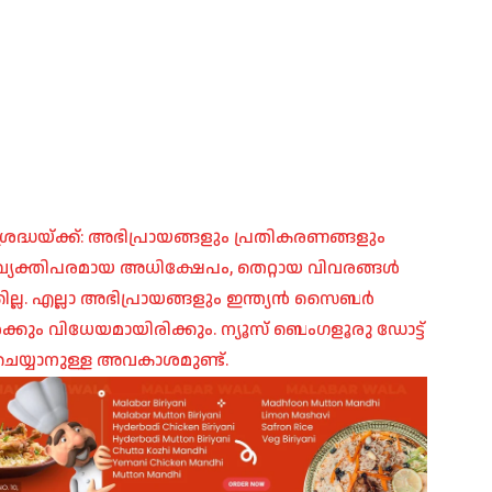
രദ്ധയ്ക്ക്: അഭിപ്രായങ്ങളും പ്രതികരണങ്ങളും
പ്, വ്യക്തിപരമായ അധിക്ഷേപം, തെറ്റായ വിവരങ്ങൾ
ില്ല. എല്ലാ അഭിപ്രായങ്ങളും ഇന്ത്യൻ സൈബർ
ങൾക്കും വിധേയമായിരിക്കും. ന്യൂസ് ബെംഗളൂരു ഡോട്ട്
െയ്യാനുള്ള അവകാശമുണ്ട്.