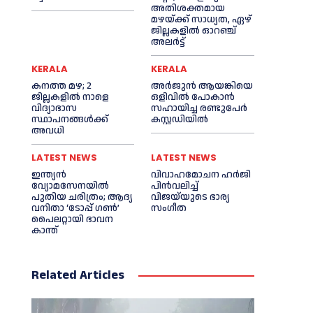
അതിശക്തമായ
മഴയ്ക്ക് സാധ്യത, ഏഴ്
ജില്ലകളിൽ ഓറഞ്ച്
അലർട്ട്
KERALA
KERALA
കനത്ത മഴ; 2
അര്‍ജുന്‍ ആയങ്കിയെ
ജില്ലകളില്‍ നാളെ
ഒളിവില്‍ പോകാന്‍
വിദ്യാഭാസ
സഹായിച്ച രണ്ടുപേര്‍
സ്ഥാപനങ്ങള്‍ക്ക്
കസ്റ്റഡിയില്‍
അവധി
LATEST NEWS
LATEST NEWS
ഇന്ത്യൻ
വിവാഹമോചന ഹര്‍ജി
വ്യോമസേനയില്‍
പിൻവലിച്ച്‌
പുതിയ ചരിത്രം; ആദ്യ
വിജയ്‌യുടെ ഭാര്യ
വനിതാ ‘ടോപ്പ് ഗണ്‍’
സംഗീത
പൈലറ്റായി ഭാവന
കാന്ത്
Related Articles