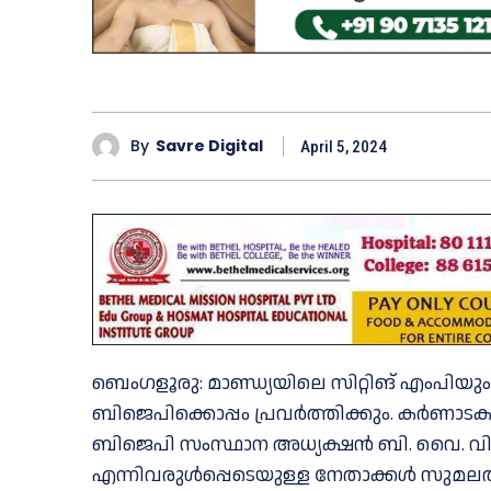
By
Savre Digital
April 5, 2024
ബെംഗളൂരു: മാണ്ഡ്യയിലെ സിറ്റിങ് എംപി
ബിജെപിക്കൊപ്പം പ്രവർത്തിക്കും. കർണാടക 
ബിജെപി സംസ്ഥാന അധ്യക്ഷൻ ബി. വൈ. വിജ
എന്നിവരുൾപ്പെടെയുള്ള നേതാക്കൾ സുമലതയെ