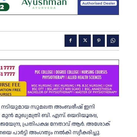
യും നടിയുമായ സുമലത അംബരീഷ് ഇനി
മുൻ മുഖ്യമത്രി ബി. എസ്. യെദിയൂരപ്പ,
യേന്ദ്ര, പ്രതിപക്ഷ നേതാവ് ആർ. അശോക്
 പാർട്ടി അംഗത്വം നൽകി സ്വീകരിച്ചു.