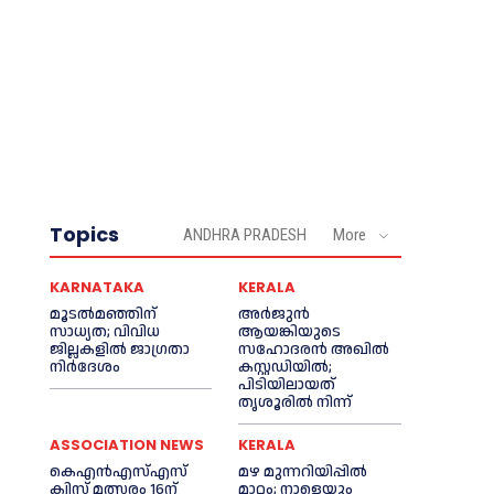
Topics
ANDHRA PRADESH
More
KARNATAKA
KERALA
മൂടൽമഞ്ഞിന്
അര്‍ജുന്‍
സാധ്യത; വിവിധ
ആയങ്കിയുടെ
ജില്ലകളിൽ ജാഗ്രതാ
സഹോദരന്‍ അഖില്‍
നിർദേശം
കസ്റ്റഡിയില്‍;
പിടിയിലായത്
തൃശൂരില്‍ നിന്ന്
ASSOCIATION NEWS
KERALA
കെഎൻഎസ്എസ്
മഴ മുന്നറിയിപ്പിൽ
ക്വിസ് മത്സരം 16ന്
മാറ്റം; നാളെയും