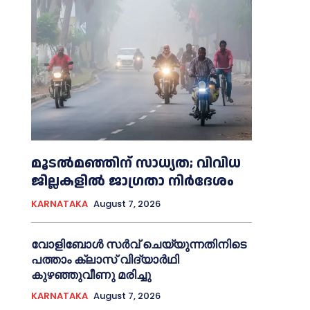
മൂടൽമഞ്ഞിന് സാധ്യത; വിവിധ
ജില്ലകളിൽ ജാഗ്രതാ നിർദേശം
KARNATAKA
August 7, 2026
വോളിബോൾ സർവ് ചെയ്യുന്നതിനിടെ
പത്താം ക്ലാസ് വിദ്യാർഥി
കുഴഞ്ഞുവീണു മരിച്ചു
KARNATAKA
August 7, 2026