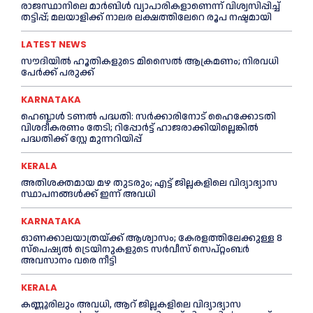
രാജസ്ഥാനിലെ മാർബിൾ വ്യാപാരികളാണെന്ന് വിശ്വസിപ്പിച്ച്
തട്ടിപ്പ്; മലയാളിക്ക് നാലര ലക്ഷത്തിലേറെ രൂപ നഷ്ടമായി
LATEST NEWS
സൗദിയിൽ ഹൂതികളുടെ മിസൈൽ ആക്രമണം; നിരവധി
പേർക്ക് പരുക്ക്
KARNATAKA
ഹെബ്ബാൾ ടണൽ പദ്ധതി: സർക്കാരിനോട് ഹൈക്കോടതി
വിശദീകരണം തേടി; റിപ്പോർട്ട് ഹാജരാക്കിയില്ലെങ്കിൽ
പദ്ധതിക്ക് സ്റ്റേ മുന്നറിയിപ്പ്
KERALA
അതിശക്തമായ മഴ തുടരും; എട്ട് ജി​ല്ല​ക​ളി​ലെ വി​ദ്യാ​ഭ്യാ​സ
സ്ഥാ​പ​ന​ങ്ങ​ൾ​ക്ക് ഇ​ന്ന് അ​വ​ധി
KARNATAKA
ഓണക്കാലയാത്രയ്ക്ക് ആശ്വാസം; കേരളത്തിലേക്കുള്ള 8
സ്പെഷ്യൽ ട്രെയിനുകളുടെ സർവീസ് സെപ്റ്റംബർ
അവസാനം വരെ നീട്ടി
KERALA
കണ്ണൂരിലും അവധി, ആറ് ജില്ലകളിലെ വിദ്യാഭ്യാസ