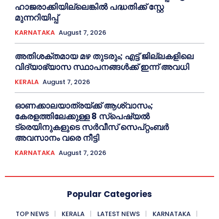
ഹാജരാക്കിയില്ലെങ്കിൽ പദ്ധതിക്ക് സ്റ്റേ
മുന്നറിയിപ്പ്
KARNATAKA
August 7, 2026
അതിശക്തമായ മഴ തുടരും; എട്ട് ജി​ല്ല​ക​ളി​ലെ
വി​ദ്യാ​ഭ്യാ​സ സ്ഥാ​പ​ന​ങ്ങ​ൾ​ക്ക് ഇ​ന്ന് അ​വ​ധി
KERALA
August 7, 2026
ഓണക്കാലയാത്രയ്ക്ക് ആശ്വാസം;
കേരളത്തിലേക്കുള്ള 8 സ്പെഷ്യൽ
ട്രെയിനുകളുടെ സർവീസ് സെപ്റ്റംബർ
അവസാനം വരെ നീട്ടി
KARNATAKA
August 7, 2026
Popular Categories
TOP NEWS
KERALA
LATEST NEWS
KARNATAKA