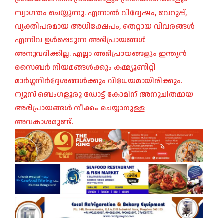
സ്വാഗതം ചെയ്യുന്നു. എന്നാൽ വിദ്വേഷം, വെറുപ്പ്,
വ്യക്തിപരമായ അധിക്ഷേപം, തെറ്റായ വിവരങ്ങൾ
എന്നിവ ഉൾപ്പെടുന്ന അഭിപ്രായങ്ങൾ
അനുവദിക്കില്ല. എല്ലാ അഭിപ്രായങ്ങളും ഇന്ത്യൻ
സൈബർ നിയമങ്ങൾക്കും കമ്മ്യൂണിറ്റി
മാർഗ്ഗനിർദ്ദേശങ്ങൾക്കും വിധേയമായിരിക്കും.
ന്യൂസ് ബെംഗളൂരു ഡോട്ട് കോമിന് അനുചിതമായ
അഭിപ്രായങ്ങൾ നീക്കം ചെയ്യാനുള്ള
അവകാശമുണ്ട്.