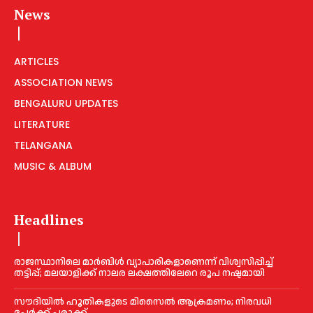
News
ARTICLES
ASSOCIATION NEWS
BENGALURU UPDATES
LITERATURE
TELANGANA
MUSIC & ALBUM
Headlines
രാജസ്ഥാനിലെ മാർബിൾ വ്യാപാരികളാണെന്ന് വിശ്വസിപ്പിച്ച്
തട്ടിപ്പ്; മലയാളിക്ക് നാലര ലക്ഷത്തിലേറെ രൂപ നഷ്ടമായി
സൗദിയിൽ ഹൂതികളുടെ മിസൈൽ ആക്രമണം; നിരവധി
പേർക്ക് പരുക്ക്