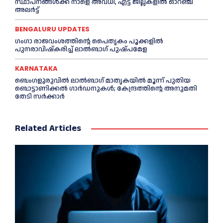
സ്ഥാപനങ്ങൾക്ക് നാളെ അവധി, എട്ട് ജില്ലകളിൽ ഓറഞ്ച്
അലർട്ട്
BENGALURU UPDATES
ഗംഗാ രാജവംശത്തിന്റെ പൈതൃകം പൂക്കളിൽ
പുനരാവിഷ്‌കരിച്ച് ലാൽബാഗ് പുഷ്പമേള
KARNATAKA
ബെംഗളൂരുവിൽ ലാൽബാഗ് മാതൃകയിൽ മൂന്ന് പുതിയ
ബൊട്ടാണിക്കൽ ഗാർഡനുകൾ; കേന്ദ്രത്തിന്റെ അനുമതി
തേടി സർക്കാർ
Related Articles