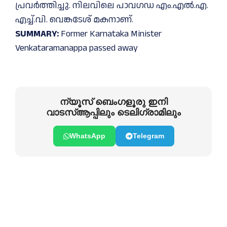
പ്രവർത്തിച്ചു. നിലവിലെ പാവഗഡ എം.എൽ.എ.
എച്ച്.വി. വെങ്കടേശ് മകനാണ്.
SUMMARY:
Former Karnataka Minister
Venkataramanappa passed away
ന്യൂസ് ബെംഗളൂരു ഇനി
വാടസ്ആപ്പിലും ടെലിഗ്രാമിലും
WhatsApp
Telegram