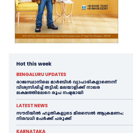
Hot this week
BENGALURU UPDATES
രാജസ്ഥാനിലെ മാർബിൾ വ്യാപാരികളാണെന്ന്
വിശ്വസിപ്പിച്ച് തട്ടിപ്പ്; മലയാളിക്ക് നാലര
ലക്ഷത്തിലേറെ രൂപ നഷ്ടമായി
LATEST NEWS
സൗദിയിൽ ഹൂതികളുടെ മിസൈൽ ആക്രമണം;
നിരവധി പേർക്ക് പരുക്ക്
KARNATAKA