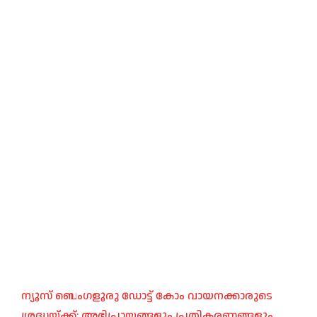
ന്യൂസ് ബെംഗളൂരു ഡോട്ട് കോം വായനക്കാരുടെ
ശ്രദ്ധയ്ക്ക്: അഭിപ്രായങ്ങളും പ്രതികരണങ്ങളും