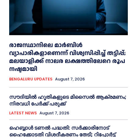
രാജസ്ഥാനിലെ മാർബിൾ
വ്യാപാരികളാണെന്ന് വിശ്വസിപ്പിച്ച് തട്ടിപ്പ്;
മലയാളിക്ക് നാലര ലക്ഷത്തിലേറെ രൂപ
നഷ്ടമായി
BENGALURU UPDATES
August 7, 2026
സൗദിയിൽ ഹൂതികളുടെ മിസൈൽ ആക്രമണം;
നിരവധി പേർക്ക് പരുക്ക്
LATEST NEWS
August 7, 2026
ഹെബ്ബാൾ ടണൽ പദ്ധതി: സർക്കാരിനോട്
ഹൈക്കോടതി വിശദീകരണം തേടി; റിപ്പോർട്ട്