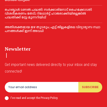
ഹെബ്ബാൾ ടണൽ പദ്ധതി: സർക്കാരിനോട് ഹൈക്കോടതി
വിശദീകരണം തേടി; റിപ്പോർട്ട് ഹാജരാക്കിയില്ലെങ്കിൽ
പദ്ധതിക്ക് സ്റ്റേ മുന്നറിയിപ്പ്
അതിശക്തമായ മഴ തുടരും; എട്ട് ജി​ല്ല​ക​ളി​ലെ വി​ദ്യാ​ഭ്യാ​സ സ്ഥാ​
പ​ന​ങ്ങ​ൾ​ക്ക് ഇ​ന്ന് അ​വ​ധി
Newsletter
Get important news delivered directly to your inbox and stay
connected!
SUBSCRIBE
I've read and accept the Privacy Policy.