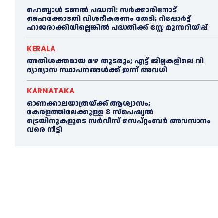
ഹെബ്ബാൾ ടണൽ പദ്ധതി: സർക്കാരിനോട്
ഹൈക്കോടതി വിശദീകരണം തേടി; റിപ്പോർട്ട്
ഹാജരാക്കിയില്ലെങ്കിൽ പദ്ധതിക്ക് സ്റ്റേ മുന്നറിയിപ്പ്
KERALA
അതിശക്തമായ മഴ തുടരും; എട്ട് ജി​ല്ല​ക​ളി​ലെ വി​
ദ്യാ​ഭ്യാ​സ സ്ഥാ​പ​ന​ങ്ങ​ൾ​ക്ക് ഇ​ന്ന് അ​വ​ധി
KARNATAKA
ഓണക്കാലയാത്രയ്ക്ക് ആശ്വാസം;
കേരളത്തിലേക്കുള്ള 8 സ്പെഷ്യൽ
ട്രെയിനുകളുടെ സർവീസ് സെപ്റ്റംബർ അവസാനം
വരെ നീട്ടി