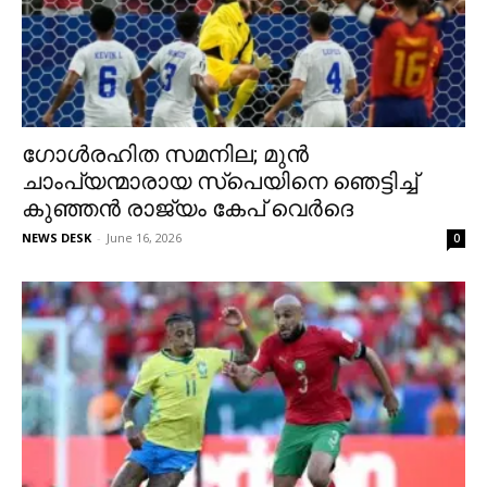
ഗോള്‍രഹിത സമനില; മുൻ
ചാംപ്യന്മാരായ സ്പെയിനെ ഞെ​ട്ടി​ച്ച്
കുഞ്ഞൻ രാജ്യം കേ​പ് വെ​ർ​ദെ
NEWS DESK
-
June 16, 2026
0