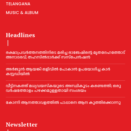
TELANGANA
MUSIC & ALBUM
Headlines
രക്ഷാപ്രവർത്തനത്തിനിടെ മരിച്ച രാജേഷിന്റെ മൃതദേഹത്തോട്
അനാദരവ്; തഹസിൽദാർക്ക് സസ്പെൻഷൻ
അര്‍ജുന്‍ ആയങ്കി ഒളിവില്‍ പോകാന്‍ ഉപയോഗിച്ച കാര്‍
കസ്റ്റഡിയില്‍
വീട്ടിനകത്ത് മധ്യവയസ്കയുടെ അസ്ഥികൂടം കണ്ടെത്തി; ഒരു
വര്‍ഷത്തോളം പഴക്കമുള്ളതായി സംശയം
കോന്നി ആനത്താവളത്തില്‍ പാപ്പാനെ ആന കുത്തിക്കൊന്നു
Newsletter