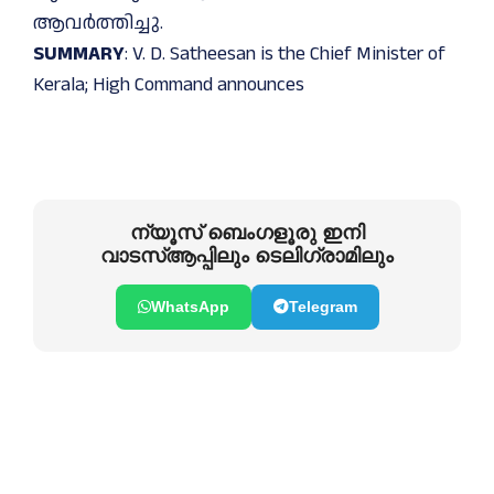
ആവർത്തിച്ചു.
SUMMARY
: V. D. Satheesan is the Chief Minister of
Kerala; High Command announces
ന്യൂസ് ബെംഗളൂരു ഇനി
വാടസ്ആപ്പിലും ടെലിഗ്രാമിലും
WhatsApp
Telegram