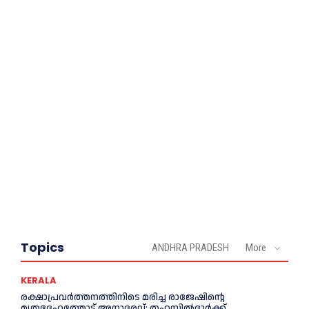
Topics
ANDHRA PRADESH
More
KERALA
രക്ഷാപ്രവർത്തനത്തിനിടെ മരിച്ച രാജേഷിന്റെ
മൃതദേഹത്തോട് അനാദരവ്; തഹസിൽദാർക്ക്