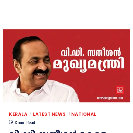
KERALA
LATEST NEWS
NATIONAL
3
min.
Read