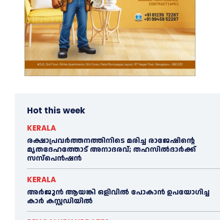
Hot this week
KERALA
രക്ഷാപ്രവർത്തനത്തിനിടെ മരിച്ച രാജേഷിന്റെ
മൃതദേഹത്തോട് അനാദരവ്; തഹസിൽദാർക്ക്
സസ്പെൻഷൻ
KERALA
അര്‍ജുന്‍ ആയങ്കി ഒളിവില്‍ പോകാന്‍ ഉപയോഗിച്ച
കാര്‍ കസ്റ്റഡിയില്‍