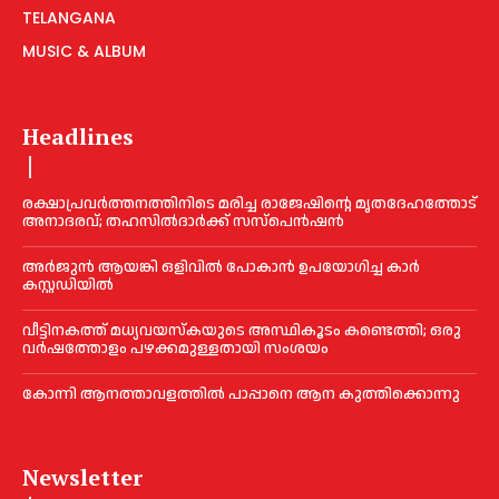
TELANGANA
MUSIC & ALBUM
Headlines
രക്ഷാപ്രവർത്തനത്തിനിടെ മരിച്ച രാജേഷിന്റെ മൃതദേഹത്തോട്
അനാദരവ്; തഹസിൽദാർക്ക് സസ്പെൻഷൻ
അര്‍ജുന്‍ ആയങ്കി ഒളിവില്‍ പോകാന്‍ ഉപയോഗിച്ച കാര്‍
കസ്റ്റഡിയില്‍
വീട്ടിനകത്ത് മധ്യവയസ്കയുടെ അസ്ഥികൂടം കണ്ടെത്തി; ഒരു
വര്‍ഷത്തോളം പഴക്കമുള്ളതായി സംശയം
കോന്നി ആനത്താവളത്തില്‍ പാപ്പാനെ ആന കുത്തിക്കൊന്നു
Newsletter