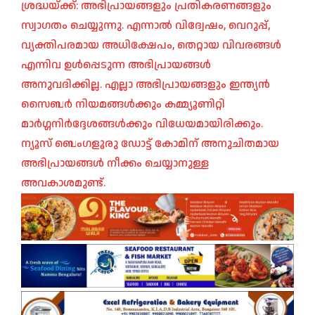
ശ്രദ്ധയ്ക്ക്: അഭിപ്രായങ്ങളും പ്രതികരണങ്ങളും
സ്വാഗതം ചെയ്യുന്നു. എന്നാൽ വിദ്വേഷം, വെറുപ്പ്,
വ്യക്തിപരമായ അധിക്ഷേപം, തെറ്റായ വിവരങ്ങൾ
എന്നിവ ഉൾപ്പെടുന്ന അഭിപ്രായങ്ങൾ
അനുവദിക്കില്ല. എല്ലാ അഭിപ്രായങ്ങളും ഇന്ത്യൻ
സൈബർ നിയമങ്ങൾക്കും കമ്മ്യൂണിറ്റി
മാർഗ്ഗനിർദ്ദേശങ്ങൾക്കും വിധേയമായിരിക്കും.
ന്യൂസ് ബെംഗളൂരു ഡോട്ട് കോമിന് അനുചിതമായ
അഭിപ്രായങ്ങൾ നീക്കം ചെയ്യാനുള്ള
അവകാശമുണ്ട്.