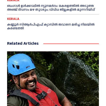
KERALA
ബംഗാൾ ഉൾക്കടലിൽ ന്യൂനമർദം: കേരളത്തിൽ അടുത്ത
അഞ്ച് ദിവസം മഴ തുടരും; വിവിധ ജില്ലകളിൽ മുന്നറിയിപ്പ്
KERALA
കണ്ണൂര്‍ സിആര്‍പിഎഫ് ക്യാമ്പില്‍ ജവാനെ മരിച്ച നിലയില്‍
കണ്ടെത്തി
Related Articles