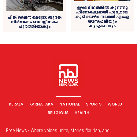
ഈദ് ദിനത്തിൽ കുഞ്ഞു
ഹീറോകളുമായി ഹൃദ്യമായ
കൂടിക്കാഴ്ച നടത്തി എംഎ
പിങ്ക് ലൈൻ മെട്രോ; തുരങ്ക
യൂസഫലിയും
നിർമാണം ഓഗസ്റ്റിനകം
കുടുംബവും
പൂർത്തിയാകും
KERALA
KARNATAKA
NATIONAL
SPORTS
WORLD
RELIGIOUS
HEALTH
Free News - Where voices unite, stories flourish, and