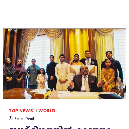
TOP NEWS
WORLD
5
min.
Read