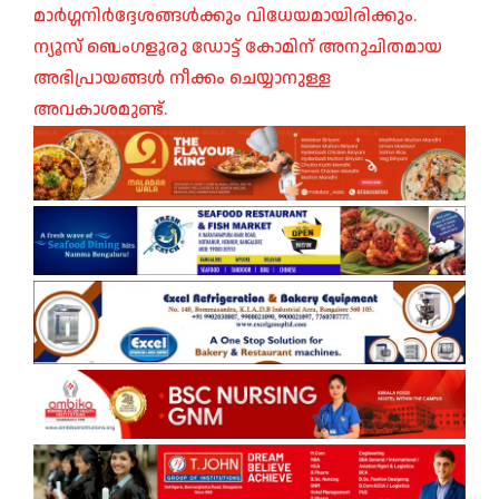
മാർഗ്ഗനിർദ്ദേശങ്ങൾക്കും വിധേയമായിരിക്കും.
ന്യൂസ് ബെംഗളൂരു ഡോട്ട് കോമിന് അനുചിതമായ
അഭിപ്രായങ്ങൾ നീക്കം ചെയ്യാനുള്ള
അവകാശമുണ്ട്.