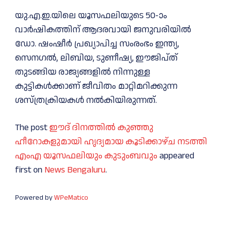
യു.എ.ഇ.യിലെ യൂസഫലിയുടെ 50-ാം
വാർഷികത്തിന് ആദരവായി ജനുവരിയിൽ
ഡോ. ഷംഷീർ പ്രഖ്യാപിച്ച സംരംഭം ഇന്ത്യ,
സെനഗൽ, ലിബിയ, ടുണീഷ്യ, ഈജിപ്ത്
തുടങ്ങിയ രാജ്യങ്ങളിൽ നിന്നുള്ള
കുട്ടികൾക്കാണ് ജീവിതം മാറ്റിമറിക്കുന്ന
ശസ്ത്രക്രിയകൾ നൽകിയിരുന്നത്.
The post
ഈദ് ദിനത്തിൽ കുഞ്ഞു
ഹീറോകളുമായി ഹൃദ്യമായ കൂടിക്കാഴ്ച നടത്തി
എംഎ യൂസഫലിയും കുടുംബവും
appeared
first on
News Bengaluru
.
Powered by
WPeMatico