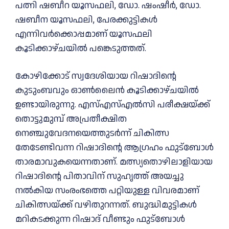
പത്നി ഷബീറ യൂസഫലി, ഡോ. ഷംഷീർ, ഡോ.
ഷബീന യൂസഫലി, പേരക്കുട്ടികൾ
എന്നിവർക്കൊപ്പമാണ്‌ യൂസഫലി
കൂടിക്കാഴ്ചയിൽ പങ്കെടുത്തത്.
കോഴിക്കോട് സ്വദേശിയായ റിഷാദിന്റെ
കുടുംബവും ഓൺലൈൻ കൂടിക്കാഴ്ചയിൽ
ഉണ്ടായിരുന്നു. എസ്എസ്എൽസി പരീക്ഷയ്ക്ക്
തൊട്ടുമുമ്പ് അപ്രതീക്ഷിത
നെഞ്ചുവേദനയെത്തുടർന്ന് ചികിത്സ
തേടേണ്ടിവന്ന റിഷാദിന്റെ ആഗ്രഹം ഫുട്ബോൾ
താരമാവുകയെന്നതാണ്. മത്സ്യതൊഴിലാളിയായ
റിഷാദിന്റെ പിതാവിന് സുഹൃത്ത് അയച്ചു
നൽകിയ സംരംഭത്തെ പറ്റിയുള്ള വിവരമാണ്
ചികിത്സയ്ക്ക് വഴിതുറന്നത്. ബുദ്ധിമുട്ടികൾ
മറികടക്കുന്ന റിഷാദ് വീണ്ടും ഫുട്‍ബോൾ