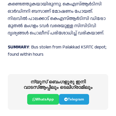
കണ്ടെത്തുകയായിരുന്നു. കെഎസ്‌ആർടിസി
ഓർഡിനറി ബസാണ് മോഷണം പോയത്.
നിലവില്‍ പാലക്കാട് കെഎസ്‌ആർടിസി ഡിപ്പോ
മുതല്‍ മംഗളം ടവർ വരെയുള്ള സിസിടിവി
ദൃശ്യങ്ങള്‍ പൊലീസ് പരിശോധിച്ച്‌ വരികയാണ്.
SUMMARY
: Bus stolen from Palakkad KSRTC depot;
found within hours
ന്യൂസ് ബെംഗളൂരു ഇനി
വാടസ്ആപ്പിലും ടെലിഗ്രാമിലും
WhatsApp
Telegram