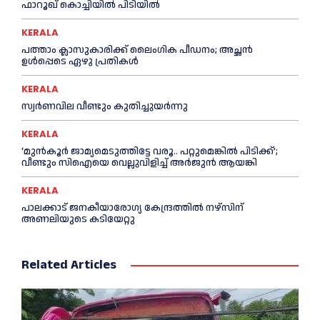
ഫാറൂഖ് കൊച്ചിയില്‍ പിടിയില്‍
KERALA
പത്താം ക്ലാസുകാരിക്ക് ലൈംഗിക പീഡനം; അച്ഛന്‍
ഉള്‍പ്പെടെ ഏഴു പ്രതികള്‍
KERALA
സ്വർണവില വീണ്ടും കുതിച്ചുയർന്നു
KERALA
‘മുൻ‌കൂര്‍ ജാമ്യമെടുത്തിട്ടേ വരൂ.. പറ്റുമെങ്കില്‍ പിടിക്ക്’;
വീണ്ടും സിഐയെ വെല്ലുവിളിച്ച്‌ അര്‍ജുന്‍ ആയങ്കി
KERALA
പാലക്കാട് ജനകീയാരോഗ്യ കേന്ദ്രത്തില്‍ നഴ്‌സിന്
അണലിയുടെ കടിയേറ്റു
Related Articles