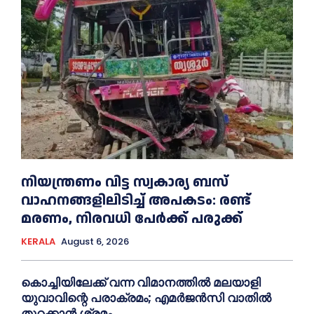
നിയന്ത്രണം വിട്ട സ്വകാര്യ ബസ്
വാഹനങ്ങളിലിടിച്ച്‌ അപകടം: രണ്ട്
മരണം, നിരവധി പേർക്ക് പരുക്ക്
KERALA
August 6, 2026
കൊച്ചിയിലേക്ക് വന്ന വിമാനത്തില്‍ മലയാളി
യുവാവിന്റെ പരാക്രമം; എമര്‍ജൻസി വാതില്‍
തുറക്കാൻ ശ്രമം