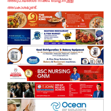
അഭിപ്രായങ്ങൾ നീക്കം ചെയ്യാനുള്ള
അവകാശമുണ്ട്.