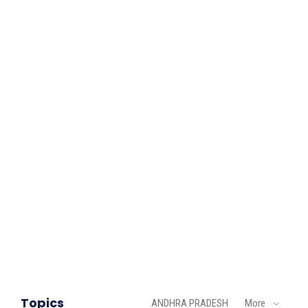
Topics
ANDHRA PRADESH
More