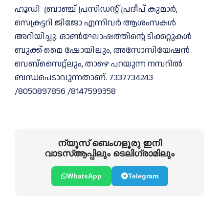
ഹൂഡി ബ്രാഞ്ച് പ്രസിഡന്റ്‌ പ്രദീപ്‌ കുമാർ,
സെക്രട്ടറി ജിജോ എന്നിവർ ആശംസകൾ
അറിയിച്ചു. ഓൺഘോഷത്തിന്റെ ടിക്കറ്റുകൾ
ബുക്ക്‌ മൈ ഷോയിലും, അസോസിയേഷൻ
വെബ്സൈറ്റ്ലും, താഴെ പറയുന്ന നമ്പറിൽ
ബന്ധപെടാവുന്നതാണ്. 7337734243
/8050897856 /8147599358
ന്യൂസ് ബെംഗളൂരു ഇനി
വാടസ്ആപ്പിലും ടെലിഗ്രാമിലും
WhatsApp
Telegram