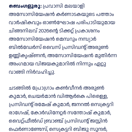
ബെംഗളൂരു:
പ്രവാസി മലയാളി
അസോസിയേഷൻ കർണാടകയുടെ പത്താം
വാർഷികവും ഓൺഘോഷ പരിപാടിയുമായ
ചിങ്ങനിലവ് 2026ന്റെ ടിക്കറ്റ് പ്രകാശനം
അസോസിയേഷൻ മെമ്പറും നമ്പ്യാർ
ബിൽഡേർസ് വൈസ് പ്രസിഡന്റ്‌ അരുൺ
ഉണ്ണികൃഷ്ണൻ, അസോസിയേഷൻ മുതിർന്ന
അംഗമായ വിജയകുമാറിൽ നിന്നും ഏറ്റു
വാങ്ങി നിർവഹിച്ചു.
ചടങ്ങിൽ പ്രോഗ്രാം കൺവീനർ അരുൺ
കുമാർ, ചെയർമാൻ ഡിആർകെ പിള്ളൈ,
പ്രസിഡന്റ്‌ രമേഷ് കുമാർ, ജനറൽ സെക്രട്ടറി
രാഗേഷ്, കോർഡിനേറ്റർ സന്തോഷ്‌ കുമാർ,
വൈറ്റ്ഫീൽഡ് ബ്രാഞ്ച് പ്രസിഡന്റ്‌ ജസ്റ്റിൻ
ഫെർണാണ്ടേസ്, സെക്രട്ടറി ബിജു സുന്ദർ,