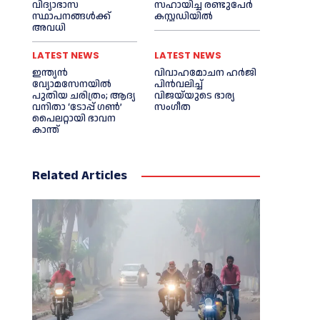
വിദ്യാഭാസ
സഹായിച്ച രണ്ടുപേര്‍
സ്ഥാപനങ്ങള്‍ക്ക്
കസ്റ്റഡിയില്‍
അവധി
LATEST NEWS
LATEST NEWS
ഇന്ത്യൻ
വിവാഹമോചന ഹര്‍ജി
വ്യോമസേനയില്‍
പിൻവലിച്ച്‌
പുതിയ ചരിത്രം; ആദ്യ
വിജയ്‌യുടെ ഭാര്യ
വനിതാ ‘ടോപ്പ് ഗണ്‍’
സംഗീത
പൈലറ്റായി ഭാവന
കാന്ത്
Related Articles