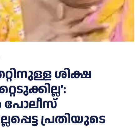
d
റിനുള്ള ശിക്ഷ
െടുക്കില്ല’:
 പോലീസ്
ലപ്പെട്ട പ്രതിയുടെ