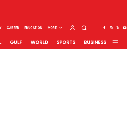
Y
CAREER
EDUCATION
MORE
L
GULF
WORLD
SPORTS
BUSINESS