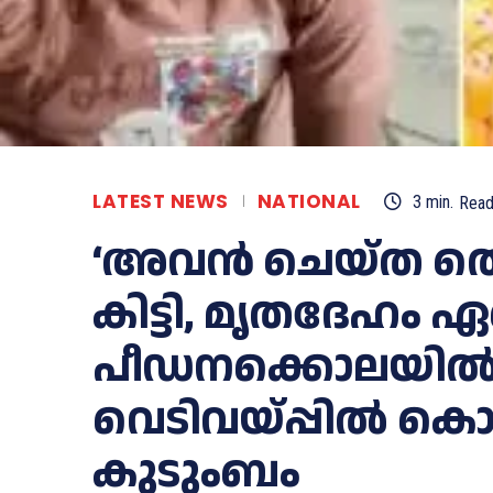
LATEST NEWS
NATIONAL
3
min.
Rea
‘അവൻ ചെയ്ത തെറ്
കിട്ടി, മൃതദേഹം ഏറ്റ
പീഡനക്കൊലയില്‍
വെടിവയ്പ്പില്‍ കൊല്
കുടുംബം