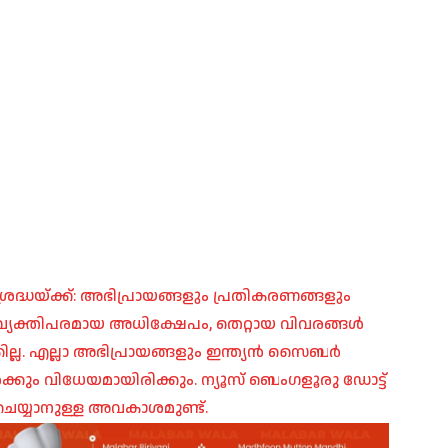
രദ്ധയ്ക്ക്: അഭിപ്രായങ്ങളും പ്രതികരണങ്ങളും
പ്, വ്യക്തിപരമായ അധിക്ഷേപം, തെറ്റായ വിവരങ്ങൾ
ില്ല. എല്ലാ അഭിപ്രായങ്ങളും ഇന്ത്യൻ സൈബർ
ങൾക്കും വിധേയമായിരിക്കും. ന്യൂസ് ബെംഗളൂരു ഡോട്ട്
െയ്യാനുള്ള അവകാശമുണ്ട്.