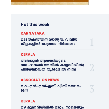
Hot this week
KARNATAKA
മൂടൽമഞ്ഞിന് സാധ്യത; വിവിധ
ജില്ലകളിൽ ജാഗ്രതാ നിർദേശം
KERALA
അര്‍ജുന്‍ ആയങ്കിയുടെ
സഹോദരന്‍ അഖില്‍ കസ്റ്റഡിയില്‍;
പിടിയിലായത് തൃശൂരില്‍ നിന്ന്
ASSOCIATION NEWS
കെഎൻഎസ്എസ് ക്വിസ് മത്സരം
16ന്
KERALA
മഴ മുന്നറിയിപ്പിൽ മാറ്റം; നാളെയും