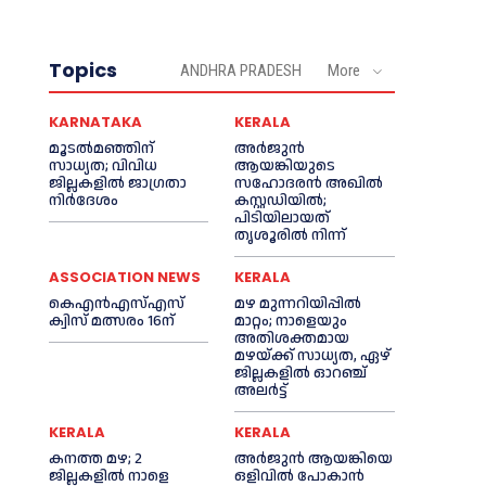
Topics
ANDHRA PRADESH
More
KARNATAKA
KERALA
മൂടൽമഞ്ഞിന്
അര്‍ജുന്‍
സാധ്യത; വിവിധ
ആയങ്കിയുടെ
ജില്ലകളിൽ ജാഗ്രതാ
സഹോദരന്‍ അഖില്‍
നിർദേശം
കസ്റ്റഡിയില്‍;
പിടിയിലായത്
തൃശൂരില്‍ നിന്ന്
ASSOCIATION NEWS
KERALA
കെഎൻഎസ്എസ്
മഴ മുന്നറിയിപ്പിൽ
ക്വിസ് മത്സരം 16ന്
മാറ്റം; നാളെയും
അതിശക്തമായ
മഴയ്ക്ക് സാധ്യത, ഏഴ്
ജില്ലകളിൽ ഓറഞ്ച്
അലർട്ട്
KERALA
KERALA
കനത്ത മഴ; 2
അര്‍ജുന്‍ ആയങ്കിയെ
ജില്ലകളില്‍ നാളെ
ഒളിവില്‍ പോകാന്‍